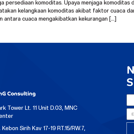
a persediaan komoditas. Upaya menjaga komoditas dip
takan kelangkaan komoditas akibat faktor cuaca dan i
ikan antara cuaca mengakibatkan kekurangan […]
N
S
nG Consulting
rk Tower Lt. 11 Unit D.03, MNC
enter
. Kebon Sirih Kav 17-19 RT.15/RW.7,