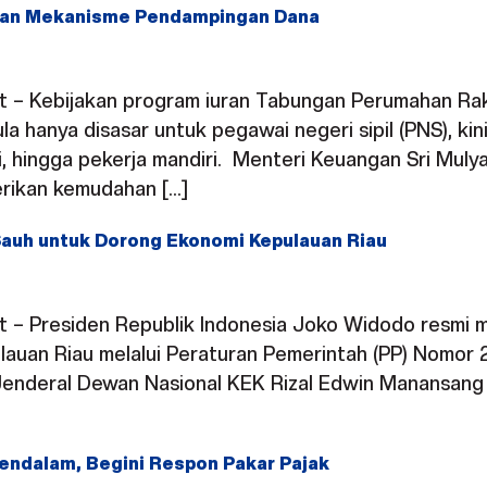
ankan Mekanisme Pendampingan Dana
ht – Kebijakan program iuran Tabungan Perumahan Rak
a hanya disasar untuk pegawai negeri sipil (PNS), ki
 hingga pekerja mandiri. Menteri Keuangan Sri Mulya
rikan kemudahan […]
Sauh untuk Dorong Ekonomi Kepulauan Riau
ght – Presiden Republik Indonesia Joko Widodo resm
ulauan Riau melalui Peraturan Pemerintah (PP) Nomor
s Jenderal Dewan Nasional KEK Rizal Edwin Manansa
ndalam, Begini Respon Pakar Pajak