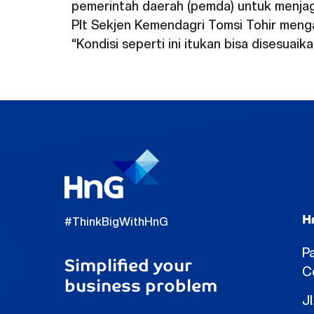
pemerintah daerah (pemda) untuk menjag
Plt Sekjen Kemendagri Tomsi Tohir menga
“Kondisi seperti ini itukan bisa disesua
H
#ThinkBigWithHnG
Pa
Simplified your
C
business problem
Jl