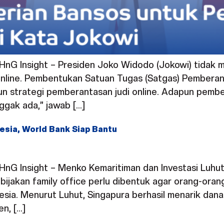
, HnG Insight – Presiden Joko Widodo (Jokowi) tid
i online. Pembentukan Satuan Tugas (Satgas) Pembera
 strategi pemberantasan judi online. Adapun pemberi
ggak ada,” jawab […]
nesia, World Bank Siap Bantu
HnG Insight – Menko Kemaritiman dan Investasi Luhut 
bijakan family office perlu dibentuk agar orang-oran
ia. Menurut Luhut, Singapura berhasil menarik dana 
en, […]