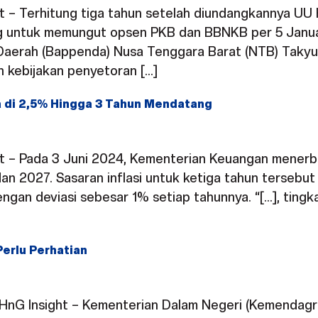
ght – Terhitung tiga tahun setelah diundangkannya U
g untuk memungut opsen PKB dan BBNKB per 5 Januar
Daerah (Bappenda) Nusa Tenggara Barat (NTB) Taky
 kebijakan penyetoran […]
a di 2,5% Hingga 3 Tahun Mendatang
ght – Pada 3 Juni 2024, Kementerian Keuangan mener
 dan 2027. Sasaran inflasi untuk ketiga tahun terseb
gan deviasi sebesar 1% setiap tahunnya. “[…], tingka
Perlu Perhatian
 HnG Insight – Kementerian Dalam Negeri (Kemendagr