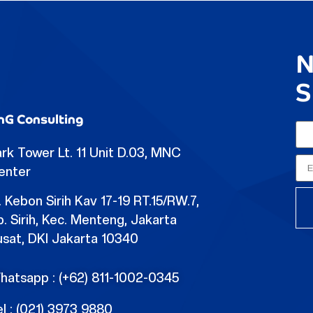
N
S
nG Consulting
rk Tower Lt. 11 Unit D.03, MNC
enter
. Kebon Sirih Kav 17-19 RT.15/RW.7,
. Sirih, Kec. Menteng, Jakarta
usat, DKI Jakarta 10340
hatsapp : (+62) 811-1002-0345
l : (021) 3973 9880