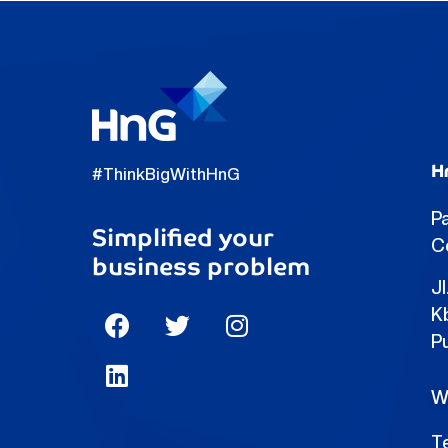
H
#ThinkBigWithHnG
Pa
Simplified your
C
business problem
Jl
Kb
P
W
Te