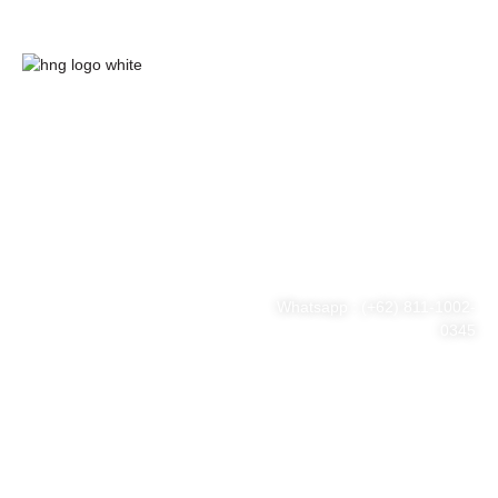
HnG Consulting
#ThinkBigWithHnG
Park Tower Lt. 11 Unit D.03,
MNC Center
Simplified your business
Jl. Kebon Sirih Kav 17-19
RT.15/RW.7, Kb. Sirih, Kec.
problem
Menteng, Jakarta Pusat, DKI
Jakarta 10340
Whatsapp : (+62) 811-1002-
0345
Tel : (021) 3973 9880
Email : consulting@hng.co.id
Newsletter Sign Up