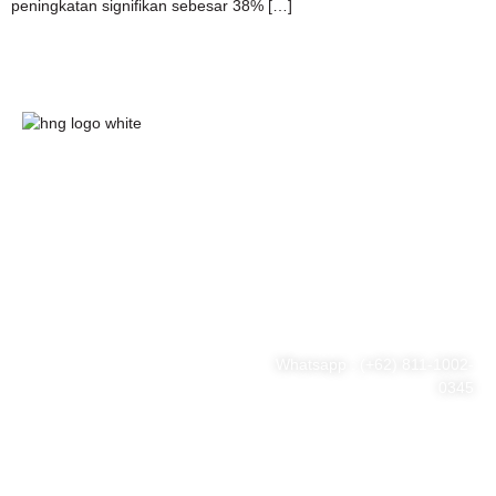
peningkatan signifikan sebesar 38% […]
HnG Consulting
#ThinkBigWithHnG
Park Tower Lt. 11 Unit D.03,
MNC Center
Simplified your business
Jl. Kebon Sirih Kav 17-19
RT.15/RW.7, Kb. Sirih, Kec.
problem
Menteng, Jakarta Pusat, DKI
Jakarta 10340
Whatsapp : (+62) 811-1002-
0345
Tel : (021) 3973 9880
Email : consulting@hng.co.id