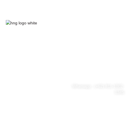
HnG Consulting
#ThinkBigWithHnG
Park Tower Lt. 11 Unit D.03,
MNC Center
Simplified your business
Jl. Kebon Sirih Kav 17-19
RT.15/RW.7, Kb. Sirih, Kec.
problem
Menteng, Jakarta Pusat, DKI
Jakarta 10340
Whatsapp : (+62) 811-1002-
0345
Tel : (021) 3973 9880
Email : consulting@hng.co.id