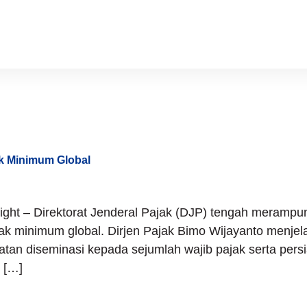
estic Top-U
ak Minimum Global
ght – Direktorat Jenderal Pajak (DJP) tengah merampun
ajak minimum global. Dirjen Pajak Bimo Wijayanto menj
tan diseminasi kepada sejumlah wajib pajak serta persi
 […]