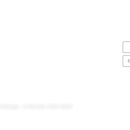
N
S
nG Consulting
rk Tower Lt. 11 Unit D.03, MNC
enter
. Kebon Sirih Kav 17-19 RT.15/RW.7,
. Sirih, Kec. Menteng, Jakarta Pusat,
KI Jakarta 10340
hatsapp : (+62) 811-1002-0345
l : (021) 3973 9880