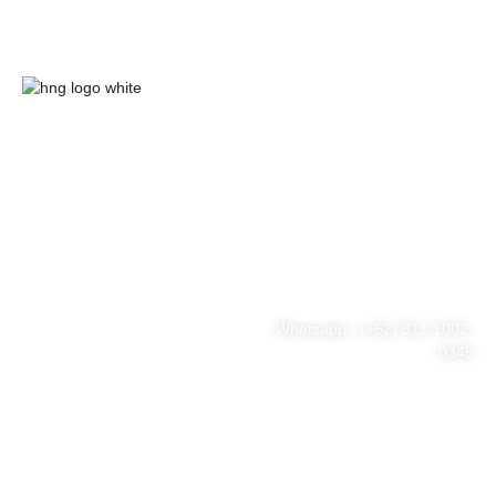
HnG Consulting
#ThinkBigWithHnG
Park Tower Lt. 11 Unit D.03,
MNC Center
Simplified your business
Jl. Kebon Sirih Kav 17-19
RT.15/RW.7, Kb. Sirih, Kec.
problem
Menteng, Jakarta Pusat, DKI
Jakarta 10340
Whatsapp : (+62) 811-1002-
0345
Tel : (021) 3973 9880
Email : consulting@hng.co.id