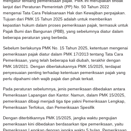
mengatur tentang pemeriksaan pajak. PMK ini merupakan tindak
lanjut dari Peraturan Pemerintah (PP) No. 50 Tahun 2022
mengenai Tata Cara Pelaksanaan Hak dan Kewajiban perpajakan.
Tujuan dari PMK 15 Tahun 2025 adalah untuk memberikan
kepastian hukum dalam proses pemeriksaan pajak, termasuk untuk
Pajak Bumi dan Bangunan (PBB), yang sebelumnya diatur dalam
beberapa peraturan yang berbeda.
Sebelum berlakunya PMK No. 15 Tahun 2025, ketentuan mengenai
pemeriksaan pajak diatur dalam PMK 17/2013 tentang Tata Cara
Pemeriksaan, yang telah beberapa kali diubah, terakhir dengan
PMK 18/2021. Dengan diberlakukannya PMK 15/2025, terdapat
penyesuaian penting terhadap ketentuan pemeriksaan pajak yang
perlu dipahami oleh wajib pajak dan pihak terkait.
Pada peraturan sebelumnya, jenis pemeriksaan dibedakan antara
Pemeriksaan Lapangan dan Kantor. Namun, dalam PMK 15/2025,
pemeriksaan dibagi menjadi tiga tipe yakni Pemeriksaan Lengkap,
Pemeriksaan Terfokus, dan Pemeriksaan Spesifik
Dengan diterbitkannya PMK 15/2025, jangka waktu pengujian
pemeriksaan kini dibedakan berdasarkan tipe pemeriksaan, yaitu
Pemeriksaan Lengkap dengan jangka waktu 5 bulan, Pemeriksaan