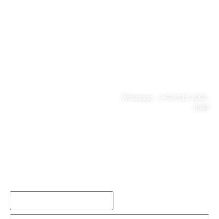
#ThinkBigWithHnG
Park Tower Lt. 11 Unit D.03,
MNC Center
Simplified your business
Jl. Kebon Sirih Kav 17-19
RT.15/RW.7, Kb. Sirih, Kec.
problem
Menteng, Jakarta Pusat, DKI
Jakarta 10340
Whatsapp : (+62) 811-1002-
0345
Tel : (021) 3973 9880
Email : consulting@hng.co.id
Newsletter Sign Up