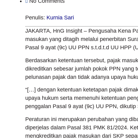
No Comments
Penulis:
Kurnia Sari
JAKARTA, HnG Insight – Pengusaha Kena Paj
masukan yang ditagih melalui penerbitan Sur
Pasal 9 ayat (9c) UU PPN s.t.d.t.d UU HPP 
Berdasarkan ketentuan tersebut, pajak masuk
dikreditkan sebesar jumlah pokok PPN yang t
pelunasan pajak dan tidak adanya upaya huku
“[…] dengan ketentuan ketetapan pajak dimak
upaya hukum serta memenuhi ketentuan peng
penggalan Pasal 9 ayat (9c) UU PPN, dikutip 
Peraturan ini merupakan perubahan yang dib
diperjelas dalam Pasal 381 PMK 81/2024. Ke
mengkreditkan pajak masukan dari SKP sepa