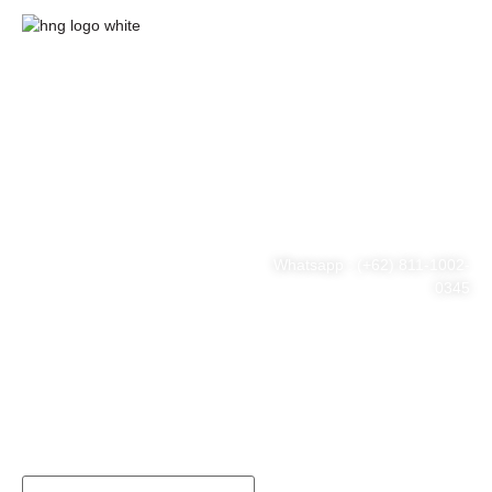
HnG Consulting
#ThinkBigWithHnG
Park Tower Lt. 11 Unit D.03,
MNC Center
Simplified your business
Jl. Kebon Sirih Kav 17-19
RT.15/RW.7, Kb. Sirih, Kec.
problem
Menteng, Jakarta Pusat, DKI
Jakarta 10340
Whatsapp : (+62) 811-1002-
0345
Tel : (021) 3973 9880
Email : consulting@hng.co.id
Newsletter Sign Up