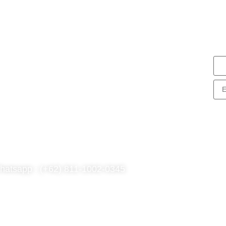
N
S
nG Consulting
rk Tower Lt. 11 Unit D.03, MNC
enter
. Kebon Sirih Kav 17-19 RT.15/RW.7,
. Sirih, Kec. Menteng, Jakarta Pusat,
KI Jakarta 10340
hatsapp : (+62) 811-1002-0345
l : (021) 3973 9880
ail : consulting@hng.co.id