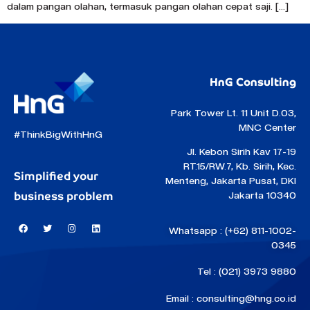
dalam pangan olahan, termasuk pangan olahan cepat saji. […]
HnG Consulting
Park Tower Lt. 11 Unit D.03,
MNC Center
#ThinkBigWithHnG
Jl. Kebon Sirih Kav 17-19
RT.15/RW.7, Kb. Sirih, Kec.
Simplified your
Menteng, Jakarta Pusat, DKI
business problem
Jakarta 10340
Whatsapp : (+62) 811-1002-
0345
Tel : (021) 3973 9880
Email : consulting@hng.co.id