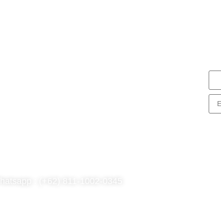
N
S
nG Consulting
rk Tower Lt. 11 Unit D.03, MNC
enter
. Kebon Sirih Kav 17-19 RT.15/RW.7,
. Sirih, Kec. Menteng, Jakarta Pusat,
KI Jakarta 10340
hatsapp : (+62) 811-1002-0345
l : (021) 3973 9880