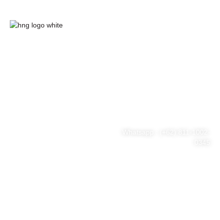
HnG Consulting
#ThinkBigWithHnG
Park Tower Lt. 11 Unit D.03,
MNC Center
Simplified your business
Jl. Kebon Sirih Kav 17-19
RT.15/RW.7, Kb. Sirih, Kec.
problem
Menteng, Jakarta Pusat, DKI
Jakarta 10340
Whatsapp : (+62) 811-1002-
0345
Tel : (021) 3973 9880
Email : consulting@hng.co.id
Newsletter Sign Up