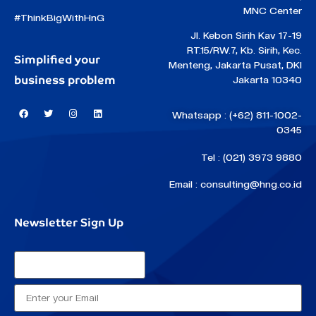
MNC Center
#ThinkBigWithHnG
Jl. Kebon Sirih Kav 17-19
RT.15/RW.7, Kb. Sirih, Kec.
Simplified your
Menteng, Jakarta Pusat, DKI
business problem
Jakarta 10340
Whatsapp : (+62) 811-1002-
0345
Tel : (021) 3973 9880
Email : consulting@hng.co.id
Newsletter Sign Up