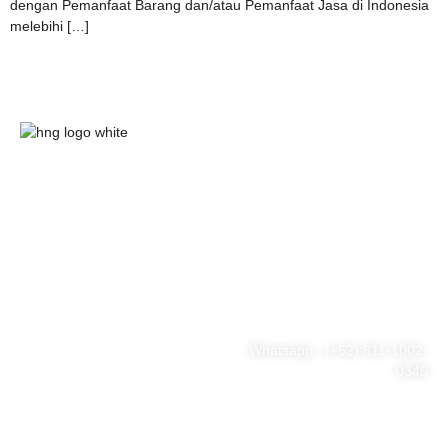
dengan Pemanfaat Barang dan/atau Pemanfaat Jasa di Indonesia
melebihi […]
HnG Consulting
#ThinkBigWithHnG
Park Tower Lt. 11 Unit D.03,
MNC Center
Simplified your business
Jl. Kebon Sirih Kav 17-19
RT.15/RW.7, Kb. Sirih, Kec.
problem
Menteng, Jakarta Pusat, DKI
Jakarta 10340
Whatsapp : (+62) 811-1002-
0345
Tel : (021) 3973 9880
Email : consulting@hng.co.id