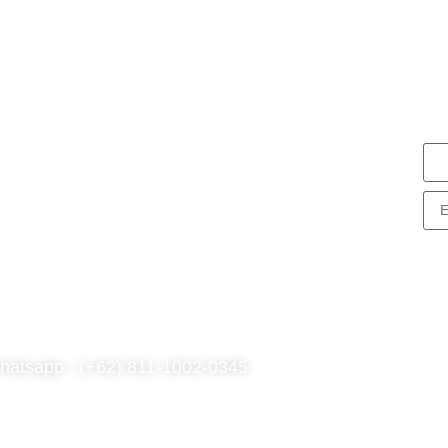
N
S
nG Consulting
rk Tower Lt. 11 Unit D.03, MNC
enter
. Kebon Sirih Kav 17-19 RT.15/RW.7,
. Sirih, Kec. Menteng, Jakarta Pusat,
KI Jakarta 10340
hatsapp : (+62) 811-1002-0345
l : (021) 3973 9880