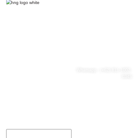
HnG Consulting
#ThinkBigWithHnG
Park Tower Lt. 11 Unit D.03,
MNC Center
Simplified your business
Jl. Kebon Sirih Kav 17-19
RT.15/RW.7, Kb. Sirih, Kec.
problem
Menteng, Jakarta Pusat, DKI
Jakarta 10340
Whatsapp : (+62) 811-1002-
0345
Tel : (021) 3973 9880
Email : consulting@hng.co.id
Newsletter Sign Up