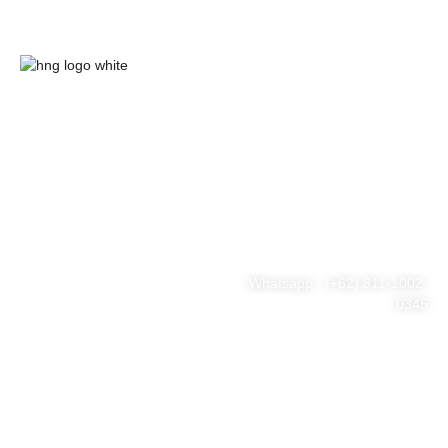
HnG Consulting
#ThinkBigWithHnG
Park Tower Lt. 11 Unit D.03,
MNC Center
Simplified your business
Jl. Kebon Sirih Kav 17-19
RT.15/RW.7, Kb. Sirih, Kec.
problem
Menteng, Jakarta Pusat, DKI
Jakarta 10340
Whatsapp : (+62) 811-1002-
0345
Tel : (021) 3973 9880
Email : consulting@hng.co.id
Newsletter Sign Up