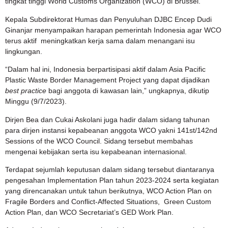
tingkat tinggi World Customs Organization (WCO) di Brussel.
Kepala Subdirektorat Humas dan Penyuluhan DJBC Encep Dudi
Ginanjar menyampaikan harapan pemerintah Indonesia agar WCO
terus aktif meningkatkan kerja sama dalam menangani isu
lingkungan.
“Dalam hal ini, Indonesia berpartisipasi aktif dalam Asia Pacific
Plastic Waste Border Management Project yang dapat dijadikan
best practice
bagi anggota di kawasan lain,” ungkapnya, dikutip
Minggu (9/7/2023).
Dirjen Bea dan Cukai Askolani juga hadir dalam sidang tahunan
para dirjen instansi kepabeanan anggota WCO yakni 141st/142nd
Sessions of the WCO Council. Sidang tersebut membahas
mengenai kebijakan serta isu kepabeanan internasional.
Terdapat sejumlah keputusan dalam sidang tersebut diantaranya
pengesahan Implementation Plan tahun 2023-2024 serta kegiatan
yang direncanakan untuk tahun berikutnya, WCO Action Plan on
Fragile Borders and Conflict-Affected Situations, Green Custom
Action Plan, dan WCO Secretariat’s GED Work Plan.