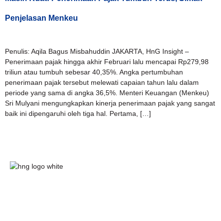
Penjelasan Menkeu
Penulis: Aqila Bagus Misbahuddin JAKARTA, HnG Insight –
Penerimaan pajak hingga akhir Februari lalu mencapai Rp279,98
triliun atau tumbuh sebesar 40,35%. Angka pertumbuhan
penerimaan pajak tersebut melewati capaian tahun lalu dalam
periode yang sama di angka 36,5%. Menteri Keuangan (Menkeu)
Sri Mulyani mengungkapkan kinerja penerimaan pajak yang sangat
baik ini dipengaruhi oleh tiga hal. Pertama, […]
HnG Consulting
#ThinkBigWithHnG
Park Tower Lt. 11 Unit D.03,
MNC Center
Simplified your business
Jl. Kebon Sirih Kav 17-19