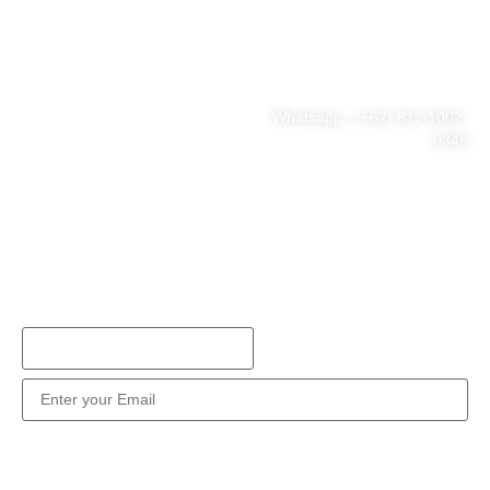
RT.15/RW.7, Kb. Sirih, Kec.
problem
Menteng, Jakarta Pusat, DKI
Jakarta 10340
Whatsapp : (+62) 811-1002-
0345
Tel : (021) 3973 9880
Email : consulting@hng.co.id
Newsletter Sign Up