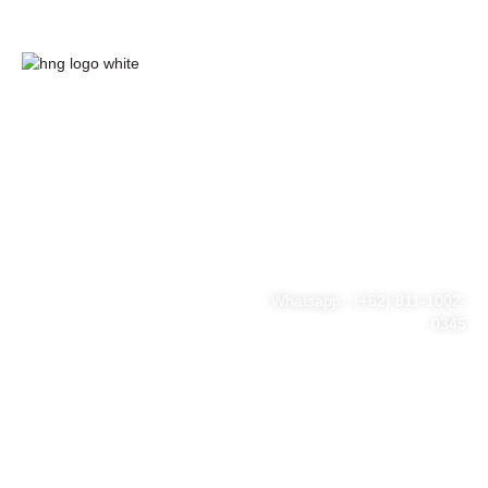
HnG Consulting
#ThinkBigWithHnG
Park Tower Lt. 11 Unit D.03,
MNC Center
Simplified your business
Jl. Kebon Sirih Kav 17-19
RT.15/RW.7, Kb. Sirih, Kec.
problem
Menteng, Jakarta Pusat, DKI
Jakarta 10340
Whatsapp : (+62) 811-1002-
0345
Tel : (021) 3973 9880
Email : consulting@hng.co.id
Newsletter Sign Up