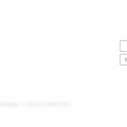
N
S
nG Consulting
rk Tower Lt. 11 Unit D.03, MNC
enter
. Kebon Sirih Kav 17-19 RT.15/RW.7,
. Sirih, Kec. Menteng, Jakarta Pusat,
KI Jakarta 10340
hatsapp : (+62) 811-1002-0345
l : (021) 3973 9880