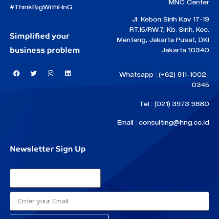
MNC Center
#ThinkBigWithHnG
Jl. Kebon Sirih Kav 17-19
RT.15/RW.7, Kb. Sirih, Kec.
Simplified your
Menteng, Jakarta Pusat, DKI
business problem
Jakarta 10340
Whatsapp : (+62) 811-1002-
0345
Tel : (021) 3973 9880
Email : consulting@hng.co.id
Newsletter Sign Up