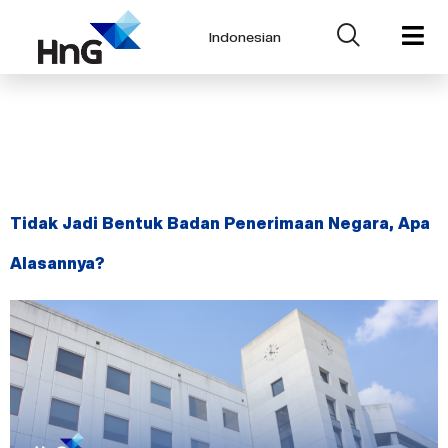
Indonesian
Tag:
Kementerian
Keuangan
Tidak Jadi Bentuk Badan Penerimaan Negara, Apa
Alasannya?