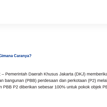
litas Pajak
 Gimana Caranya?
ht – Pemerintah Daerah Khusus Jakarta (DKJ) memberi
n bangunan (PBB) perdesaan dan perkotaan (P2) melal
n PBB P2 diberikan sebesar 100% untuk pokok objek PB