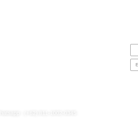
N
S
nG Consulting
rk Tower Lt. 11 Unit D.03, MNC
enter
. Kebon Sirih Kav 17-19 RT.15/RW.7,
. Sirih, Kec. Menteng, Jakarta Pusat,
KI Jakarta 10340
hatsapp : (+62) 811-1002-0345
l : (021) 3973 9880