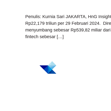
Penulis: Kurnia Sari JAKARTA, HnG Insight
Rp22,179 triliun per 29 Februari 2024. Di
menyumbang sebesar Rp539,82 miliar dari r
fintech sebesar […]
H
#ThinkBigWithHnG
Pa
Simplified your
C
business problem