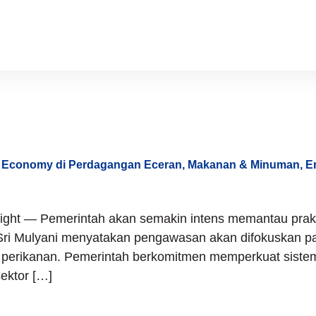
omi Digital
Economy di Perdagangan Eceran, Makanan & Minuman, Em
sight — Pemerintah akan semakin intens memantau pra
an Sri Mulyani menyatakan pengawasan akan difokuskan
perikanan. Pemerintah berkomitmen memperkuat sistem p
ektor […]