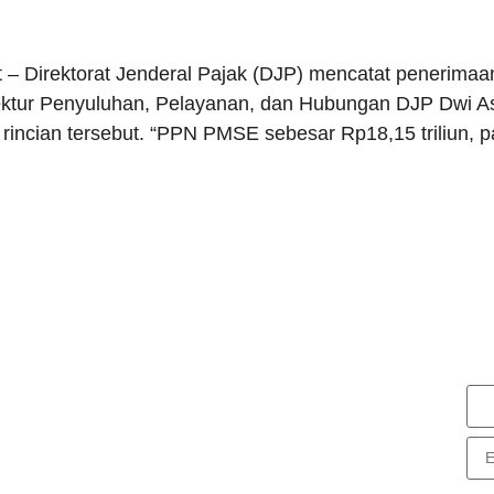
 – Direktorat Jenderal Pajak (DJP) mencatat penerimaan
rektur Penyuluhan, Pelayanan, dan Hubungan DJP Dwi Ast
incian tersebut. “PPN PMSE sebesar Rp18,15 triliun, pa
N
S
nG Consulting
rk Tower Lt. 11 Unit D.03, MNC
enter