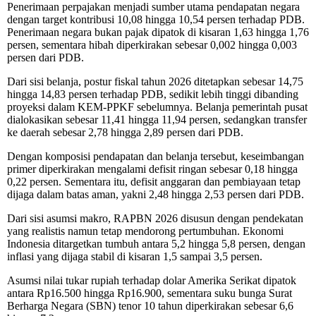
Penerimaan perpajakan menjadi sumber utama pendapatan negara
dengan target kontribusi 10,08 hingga 10,54 persen terhadap PDB.
Penerimaan negara bukan pajak dipatok di kisaran 1,63 hingga 1,76
persen, sementara hibah diperkirakan sebesar 0,002 hingga 0,003
persen dari PDB.
Dari sisi belanja, postur fiskal tahun 2026 ditetapkan sebesar 14,75
hingga 14,83 persen terhadap PDB, sedikit lebih tinggi dibanding
proyeksi dalam KEM-PPKF sebelumnya. Belanja pemerintah pusat
dialokasikan sebesar 11,41 hingga 11,94 persen, sedangkan transfer
ke daerah sebesar 2,78 hingga 2,89 persen dari PDB.
Dengan komposisi pendapatan dan belanja tersebut, keseimbangan
primer diperkirakan mengalami defisit ringan sebesar 0,18 hingga
0,22 persen. Sementara itu, defisit anggaran dan pembiayaan tetap
dijaga dalam batas aman, yakni 2,48 hingga 2,53 persen dari PDB.
Dari sisi asumsi makro, RAPBN 2026 disusun dengan pendekatan
yang realistis namun tetap mendorong pertumbuhan. Ekonomi
Indonesia ditargetkan tumbuh antara 5,2 hingga 5,8 persen, dengan
inflasi yang dijaga stabil di kisaran 1,5 sampai 3,5 persen.
Asumsi nilai tukar rupiah terhadap dolar Amerika Serikat dipatok
antara Rp16.500 hingga Rp16.900, sementara suku bunga Surat
Berharga Negara (SBN) tenor 10 tahun diperkirakan sebesar 6,6