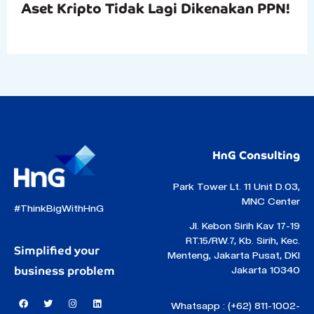
Aset Kripto Tidak Lagi Dikenakan PPN!
HnG Consulting
Park Tower Lt. 11 Unit D.03,
MNC Center
#ThinkBigWithHnG
Jl. Kebon Sirih Kav 17-19
RT.15/RW.7, Kb. Sirih, Kec.
Simplified your
Menteng, Jakarta Pusat, DKI
business problem
Jakarta 10340
Whatsapp : (+62) 811-1002-